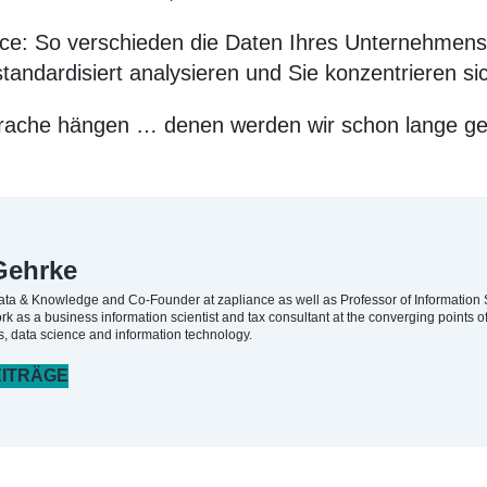
ance: So verschieden die Daten Ihres Unternehmens
andardisiert analysieren und Sie konzentrieren si
sprache hängen … denen werden wir schon lange ge
Gehrke
Data & Knowledge and Co-Founder at zapliance as well as Professor of Information
ork as a business information scientist and tax consultant at the converging points o
 data science and information technology.
EITRÄGE