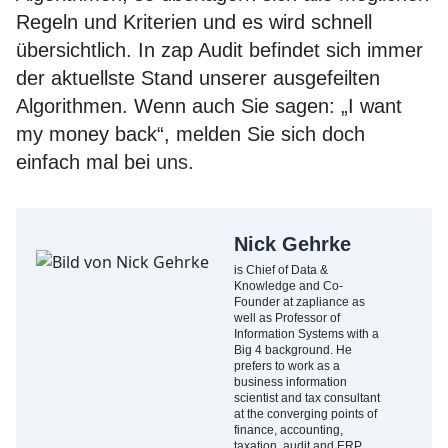
Regeln und Kriterien und es wird schnell
übersichtlich. In zap Audit befindet sich immer
der aktuellste Stand unserer ausgefeilten
Algorithmen. Wenn auch Sie sagen: „I want
my money back“, melden Sie sich doch
einfach mal bei
uns
.
Nick Gehrke
is Chief of Data &
Knowledge and Co-
Founder at zapliance as
well as Professor of
Information Systems with a
Big 4 background. He
prefers to work as a
business information
scientist and tax consultant
at the converging points of
finance, accounting,
taxation, audit and ERP