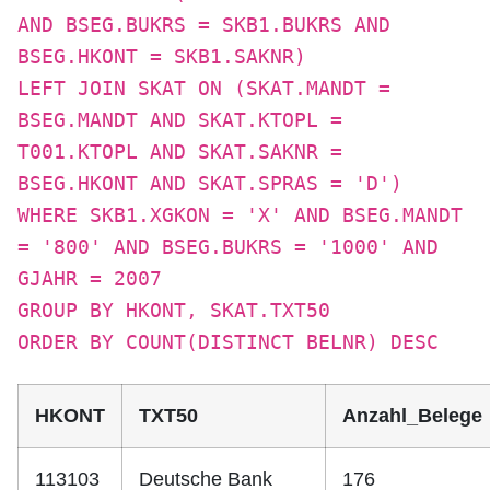
AND BSEG.BUKRS = SKB1.BUKRS AND
BSEG.HKONT = SKB1.SAKNR)
LEFT JOIN SKAT ON (SKAT.MANDT =
BSEG.MANDT AND SKAT.KTOPL =
T001.KTOPL AND SKAT.SAKNR =
BSEG.HKONT AND SKAT.SPRAS = 'D')
WHERE SKB1.XGKON = 'X' AND BSEG.MANDT
= '800' AND BSEG.BUKRS = '1000' AND
GJAHR = 2007
GROUP BY HKONT, SKAT.TXT50
ORDER BY COUNT(DISTINCT BELNR) DESC
HKONT
TXT50
Anzahl_Belege
113103
Deutsche Bank
176