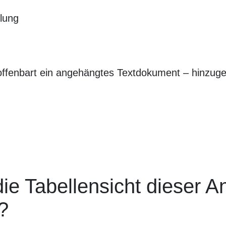
e offenbart ein angehängtes Textdokument – hinzug
ie Tabellensicht dieser A
?