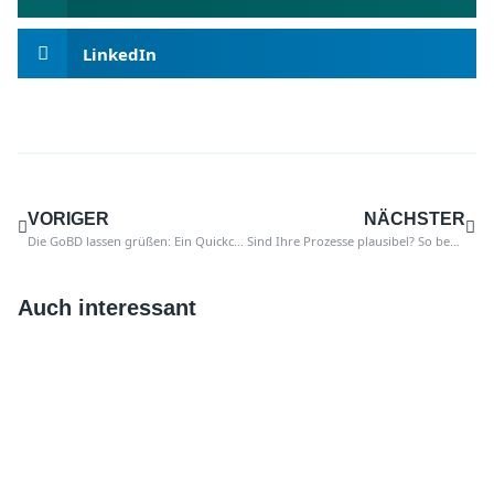
LinkedIn
VORIGER
NÄCHSTER
Die GoBD lassen grüßen: Ein Quickcheck für Ihren SAP Buchungsstoff
Sind Ihre Prozesse plausibel? So bekommen Sie es automatisiert heraus
Auch interessant