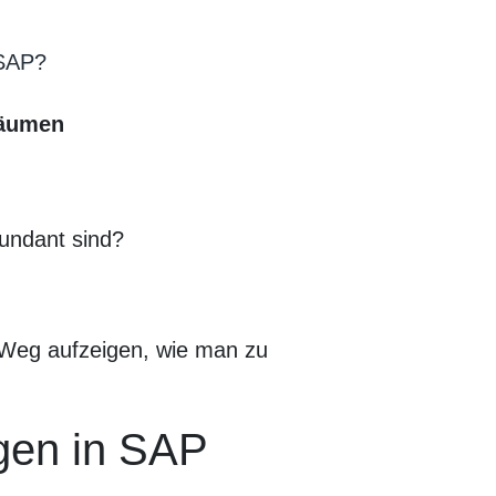
 SAP?
räumen
dundant sind?
 Weg aufzeigen, wie man zu
gen in SAP