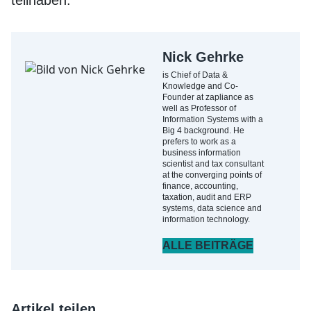
teilhaben.
Nick Gehrke
is Chief of Data &
Knowledge and Co-
Founder at zapliance as
well as Professor of
Information Systems with a
Big 4 background. He
prefers to work as a
business information
scientist and tax consultant
at the converging points of
finance, accounting,
taxation, audit and ERP
systems, data science and
information technology.
ALLE BEITRÄGE
Artikel teilen