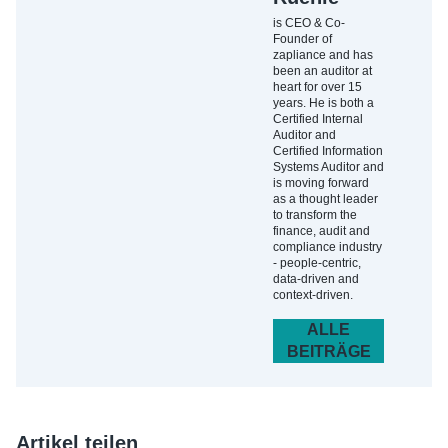
is CEO & Co-
Founder of
zapliance and has
been an auditor at
heart for over 15
years. He is both a
Certified Internal
Auditor and
Certified Information
Systems Auditor and
is moving forward
as a thought leader
to transform the
finance, audit and
compliance industry
- people-centric,
data-driven and
context-driven.
ALLE
BEITRÄGE
Artikel teilen